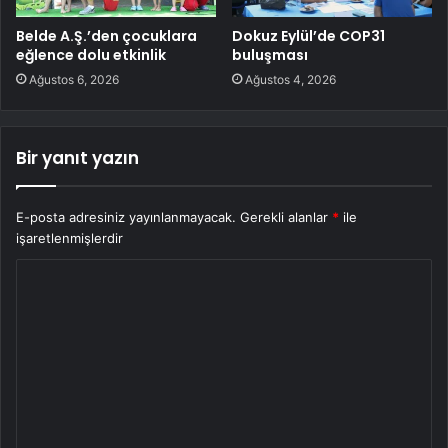
Belde A.Ş.’den çocuklara
Dokuz Eylül’de COP31
eğlence dolu etkinlik
buluşması
Ağustos 6, 2026
Ağustos 4, 2026
Bir yanıt yazın
E-posta adresiniz yayınlanmayacak.
Gerekli alanlar
*
ile
işaretlenmişlerdir
Y
o
r
u
m
*