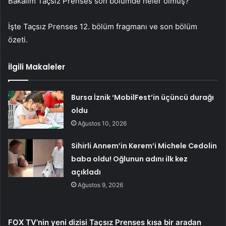
Bakalım Taçsız Prenses son bölümde neler olmuş?
İşte Taçsız Prenses 12. bölüm fragmanı ve son bölüm
özeti.
İlgili Makaleler
Bursa İznik ‘MobilFest’in üçüncü durağı
oldu
Ağustos 10, 2026
Sihirli Annem’in Kerem’i Michele Cedolin
baba oldu! Oğlunun adını ilk kez
açıkladı
Ağustos 9, 2026
FOX TV’nin yeni dizisi Taçsız Prenses kısa bir aradan