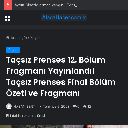
Aydın Çine’de orman yangını: Evler tahliye ediliyor, havadan ve karadan yoğun müdahale
Menü
Anasayfa
/
Yaşam
Yaşam
Taçsız Prenses 12. Bölüm
Fragmanı Yayınlandı!
Taçsız Prenses Final Bölüm
Özeti ve Fragmanı
HASAN SERT
Temmuz 6, 2023
0
12
1 dakika okuma süresi