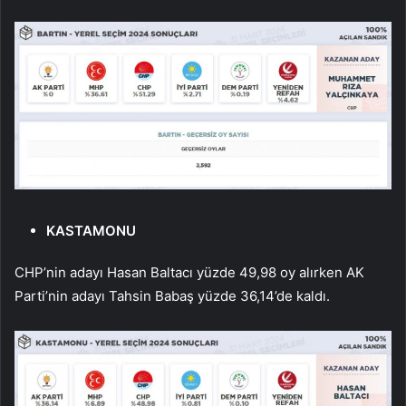
KASTAMONU
CHP’nin adayı Hasan Baltacı yüzde 49,98 oy alırken AK
Parti’nin adayı Tahsin Babaş yüzde 36,14’de kaldı.