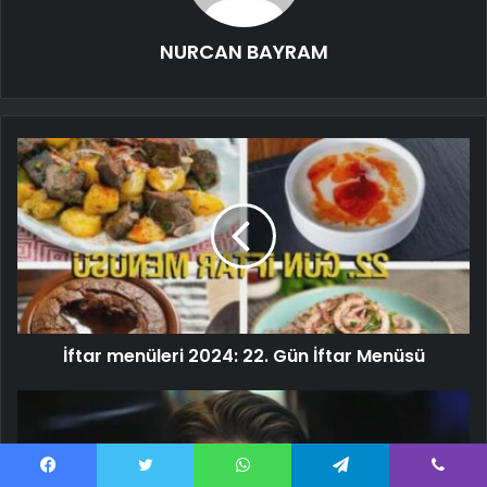
NURCAN BAYRAM
İftar menüleri 2024: 22. Gün İftar Menüsü
Facebook
Twitter
WhatsApp
Telegram
Viber