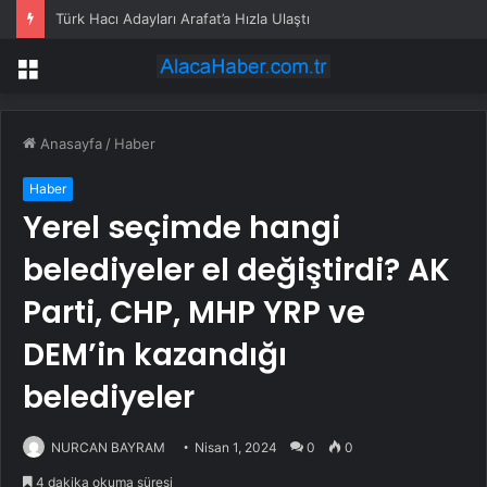
Trafik ışıklarında kart okutma dönemi başladı: Geçiş süresi artık kişiye göre değişiyor
Menü
Anasayfa
/
Haber
Haber
Yerel seçimde hangi
belediyeler el değiştirdi? AK
Parti, CHP, MHP YRP ve
DEM’in kazandığı
belediyeler
NURCAN BAYRAM
Nisan 1, 2024
0
0
4 dakika okuma süresi