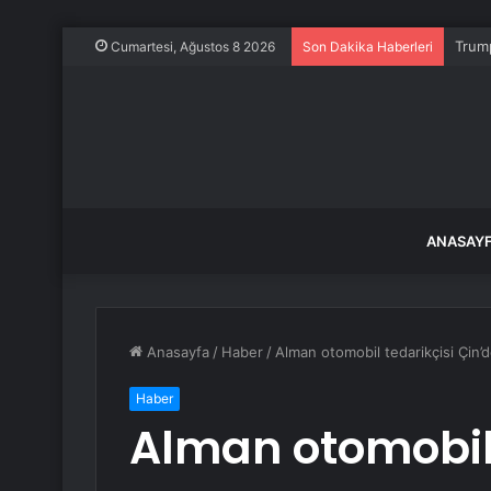
Trump
Cumartesi, Ağustos 8 2026
Son Dakika Haberleri
ANASAY
Anasayfa
/
Haber
/
Alman otomobil tedarikçisi Çin’de
Haber
Alman otomobil 