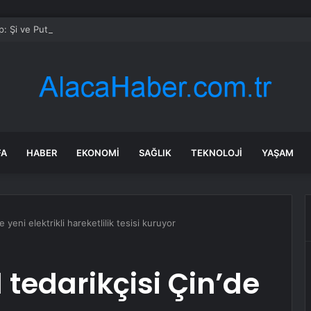
: Şi ve Putin İran’a silah satmayacaklarını söyledi
FA
HABER
EKONOMI
SAĞLIK
TEKNOLOJI
YAŞAM
 yeni elektrikli hareketlilik tesisi kuruyor
tedarikçisi Çin’de