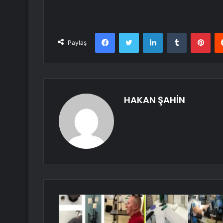
Facebook
Twitter
LinkedIn
Tumblr
Pint
Paylaş
HAKAN ŞAHİN