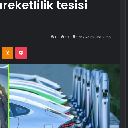
reketlilik tesisi
0
10
1 dakika okuma süresi
VKontakte
Odnoklassniki
Pocket