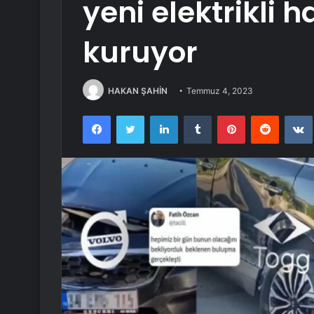
yeni elektrikli ha
kuruyor
HAKAN ŞAHİN
Temmuz 4, 2023
Facebook
Twitter
LinkedIn
Tumblr
Pinterest
Reddit