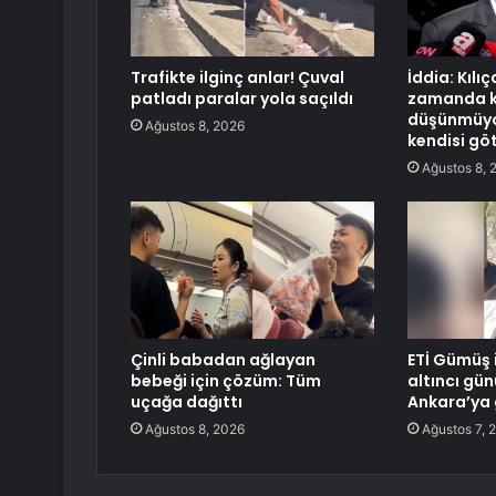
Trafikte ilginç anlar! Çuval
İddia: Kılı
patladı paralar yola saçıldı
zamanda k
düşünmüyo
Ağustos 8, 2026
kendisi gö
Ağustos 8, 
Çinli babadan ağlayan
ETİ Gümüş i
bebeği için çözüm: Tüm
altıncı gün
uçağa dağıttı
Ankara’ya 
Ağustos 8, 2026
Ağustos 7, 