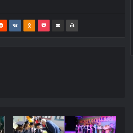
erest
Reddit
VKontakte
Odnoklassniki
Pocket
E-Posta ile paylaş
Yazdır