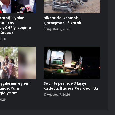
çdaroğlu yakın
Niksar’da Otomobil
urultay
Çarpışması: 3 Yaralı
r, CHP’yi seçime
Ağustos 8, 2026
türecek
2026
şçilerinin eylemi
Seyir tepesinde 3 kişiyi
ünde: Yarın
katletti: İfadesi ‘Pes’ dedirtti
gidiyoruz
Ağustos 7, 2026
2026