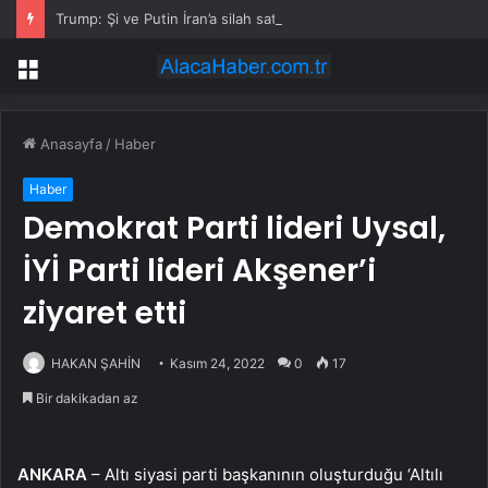
Trump: Şi ve Putin İran’a silah satmayacaklarını söyledi
Menü
Anasayfa
/
Haber
Haber
Demokrat Parti lideri Uysal,
İYİ Parti lideri Akşener’i
ziyaret etti
HAKAN ŞAHİN
Kasım 24, 2022
0
17
Bir dakikadan az
ANKARA
– Altı siyasi parti başkanının oluşturduğu ‘Altılı