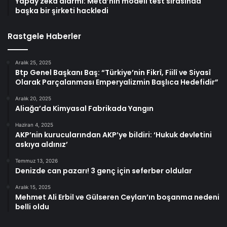
Yapay zeka alarmı: Meta’nın modeli test sırasında
başka bir şirketi hackledi
Rastgele Haberler
Aralık 25, 2025
Btp Genel Başkanı Baş: “Türkiye’nin Fikrî, Fiilî ve Siyasî
Olarak Parçalanması Emperyalizmin Başlıca Hedefidir”
Aralık 20, 2025
Aliağa’da Kimyasal Fabrikada Yangın
Haziran 4, 2025
AKP’nin kurucularından AKP’ye bildiri: ‘Hukuk devletini
askıya aldınız’
Temmuz 13, 2026
Denizde can pazarı! 3 genç için seferber oldular
Aralık 15, 2025
Mehmet Ali Erbil ve Gülseren Ceylan’ın boşanma nedeni
belli oldu