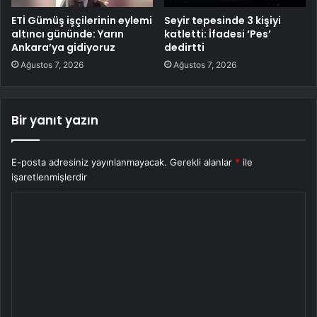
ETİ Gümüş işçilerinin eylemi
Seyir tepesinde 3 kişiyi
altıncı gününde: Yarın
katletti: İfadesi ‘Pes’
Ankara’ya gidiyoruz
dedirtti
Ağustos 7, 2026
Ağustos 7, 2026
Bir yanıt yazın
E-posta adresiniz yayınlanmayacak.
Gerekli alanlar
*
ile
işaretlenmişlerdir
Y
o
r
u
m
*